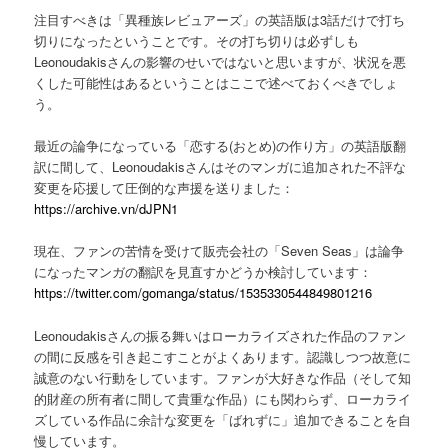
注目すべきは「異種族レビュアーズ」の英語版は3話だけで打ち
切りになったということです。その打ち切りは必ずしも
Leonoudakisさんの影響のせいではないと思いますが、状況を悪
くした可能性はあるということはここで述べておくべきでしょ
う。
最近の論争になっている「恋する(おとめ)の作り方」の英語版翻
訳に間して、Leonoudakisさんはそのマンガに追加された不評な
変更を応援して圧倒的な声援を送りました：
https://archive.vn/dJPN1
現在、ファンの苦情を受けて販売会社の「Seven Seas」は論争
になったマンガの翻訳を見直すかどうか検討しています：
https://twitter.com/gomanga/status/1535330544849801216
Leonoudakisさんの振る舞いはローカライズされた作品のファン
の間に反感を引き起こすことがよくあります。認識しつつ故意に
誠意のない行動をしています。ファンが大好きな作品（そして知
的財産の所有者に間して貴重な作品）にも関わらず、ローカライ
ズしている作品に余計な変更を「ばれずに」追加できることを自
慢しています。