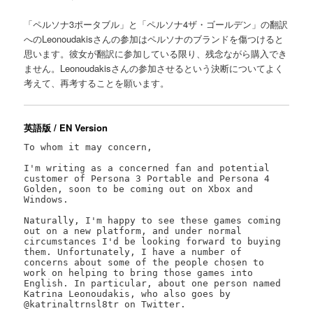
「ペルソナ3ポータブル」と「ペルソナ4ザ・ゴールデン」の翻訳
へのLeonoudakisさんの参加はペルソナのブランドを傷つけると
思います。彼女が翻訳に参加している限り、残念ながら購入でき
ません。Leonoudakisさんの参加させるという決断についてよく
考えて、再考することを願います。
英語版 / EN Version
To whom it may concern,

I'm writing as a concerned fan and potential 
customer of Persona 3 Portable and Persona 4 
Golden, soon to be coming out on Xbox and 
Windows.

Naturally, I'm happy to see these games coming 
out on a new platform, and under normal 
circumstances I'd be looking forward to buying 
them. Unfortunately, I have a number of 
concerns about some of the people chosen to 
work on helping to bring those games into 
English. In particular, about one person named 
Katrina Leonoudakis, who also goes by 
@katrinaltrnsl8tr on Twitter.
