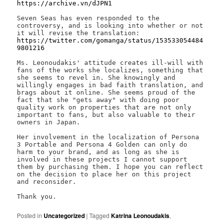
https://archive.vn/dJPN1
Seven Seas has even responded to the 
controversy, and is looking into whether or not 
https://twitter.com/gomanga/status/153533054484
9801216
Ms. Leonoudakis' attitude creates ill-will with 
fans of the works she localizes, something that 
she seems to revel in. She knowingly and 
willingly engages in bad faith translation, and 
brags about it online. She seems proud of the 
fact that she "gets away" with doing poor 
quality work on properties that are not only 
important to fans, but also valuable to their 
owners in Japan.

Her involvement in the localization of Persona 
3 Portable and Persona 4 Golden can only do 
harm to your brand, and as long as she is 
involved in these projects I cannot support 
them by purchasing them. I hope you can reflect 
on the decision to place her on this project 
and reconsider.

Thank you.
Posted in
Uncategorized
|
Tagged
Katrina Leonoudakis
,