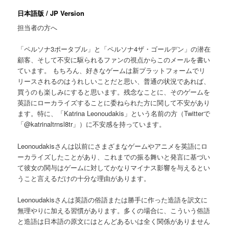
日本語版 / JP Version
担当者の方へ
「ペルソナ3ポータブル」と「ペルソナ4ザ・ゴールデン」の潜在
顧客、そして不安に駆られるファンの視点からこのメールを書い
ています。 もちろん、好きなゲームは新プラットフォームでリ
リースされるのはうれしいことだと思い、普通の状況であれば、
買うのも楽しみにすると思います。残念なことに、そのゲームを
英語にローカライズすることに委ねられた方に関して不安があり
ます。特に、「Katrina Leonoudakis」という名前の方（Twitterで
「@katrinaltrnsl8tr」）に不安感を持っています。
Leonoudakisさんは以前にさまざまなゲームやアニメを英語にロ
ーカライズしたことがあり、これまでの振る舞いと発言に基づい
て彼女の関与はゲームに対してかなりマイナス影響を与えるとい
うこと言えるだけの十分な理由があります。
Leonoudakisさんは英語の俗語または勝手に作った造語を訳文に
無理やりに加える習慣があります。多くの場合に、こういう俗語
と造語は日本語の原文にはとんどあるいは全く関係がありません