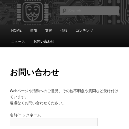
Skip
知識は自由です。
to
Sear
primary
content
アノニマス日本
Main
HOME
参加
支援
情報
コンテンツ
menu
お問い合わせ
ニュース
お問い合わせ
Webページや活動へのご意見、その他不明点や質問など受け付け
ています。
遠慮なくお問い合わせください。
名前/ニックネーム