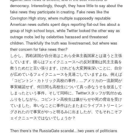
democracy. Interestingly, though, they have little to say about the
fake news they participate in creating. Fake news like the
Covington High story, where multiple supposedly reputable
American news outlets spent days reporting flat-out lies about a
group of high school boys, while Twitter looked the other way as
outrage mobs led by celebrities harassed and threatened
children. Thankfully the truth was livestreamed, but where was
their concern for fake news then?
しかし、西欧諸国が自分達はこれら全体主義国家とは違うと主張
しています。彼らはフェイクニュースへの反対運動は民主主義を
救うためだと言い張ります。けれども大変興味深いことに、自分
が広めているフェイクニュースを見過ごしていますよね。例えば
「コビントン・カトリック高校の事件」…アメリカの一流新聞が
事実確認せず、何日間も高校生について真っ赤なうそを放送して
しまったという事件。そして同時に、Twitterスタッフが気付かぬ
ふりをしながら、コビントン高校生は嫌がらせや死の脅迫を受け
ていました。幸いなことに事件はたまたまにライブストリーミン
グされたので事実がやっと明るみに出ましたが、でもそれこそフ
ェイクニュースではないでしょうか？
Then there’s the RussiaGate scandal…two years of politicians