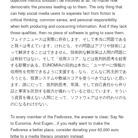
objective metrics shouldn’t be involved at all, no matter how
democratic the process leading up to them. The only thing that
can help social media users to seperate fact from fiction is
critical thinking, common sense, and personal responsibility
when both producing and consuming information. And if they lack
those qualities, then no piece of software is going to save them.
フェイクニュースは実際に存在します、そして本当に問題である
と我々は考えています。けれども、その問題はアプリや技術によ
って解決することはできません。技術的な解決策は人間の問題に
は有効ではない。そして「信用スコア」などは批判的思考を妨害
する影響がある。EUNOMIAの目的は本当に「ユーザーに情報の
信用性を究明できるように支援する」なら、どんなに民主的であ
ろうとも、投票システムや数値スコアを使うべきではないと思い
ます。誰にだって、批判的思考、常識、そして自己責任から作り
話と事実を区別する能力が備わっていると信じています。そうい
う資質を備えない人間にとって、ソフトウェアはその代わりのも
のになるわけがない。
To every member of the Fediverse, the answer is clear; Say No
to Eunomia. And Eugen…if you really want to make the
Fediverse a better place, consider donating your 63,000 euro
bribe to a media literacy program instead.