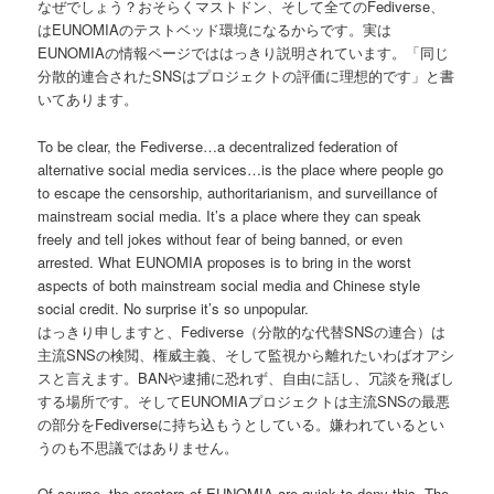
なぜでしょう？おそらくマストドン、そして全てのFediverse、
はEUNOMIAのテストベッド環境になるからです。実は
EUNOMIAの情報ページでははっきり説明されています。「同じ
分散的連合されたSNSはプロジェクトの評価に理想的です」と書
いてあります。
To be clear, the Fediverse…a decentralized federation of
alternative social media services…is the place where people go
to escape the censorship, authoritarianism, and surveillance of
mainstream social media. It’s a place where they can speak
freely and tell jokes without fear of being banned, or even
arrested. What EUNOMIA proposes is to bring in the worst
aspects of both mainstream social media and Chinese style
social credit. No surprise it’s so unpopular.
はっきり申しますと、Fediverse（分散的な代替SNSの連合）は
主流SNSの検閲、権威主義、そして監視から離れたいわばオアシ
スと言えます。BANや逮捕に恐れず、自由に話し、冗談を飛ばし
する場所です。そしてEUNOMIAプロジェクトは主流SNSの最悪
の部分をFediverseに持ち込もうとしている。嫌われているとい
うのも不思議ではありません。
Of course, the creators of EUNOMIA are quick to deny this. The