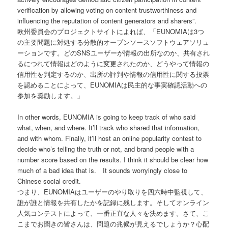
verification by allowing voting on content trustworthiness and
influencing the reputation of content generators and sharers”.
欧州委員会のプロジェクトサイトによれば、「EUNOMIAは3つ
の主要問題に対処する分散的オープンソースソフトウェアソリュ
ーションです。どのSNSユーザーが情報の出所なのか、共有され
るにつれて情報はどのように変更されたのか、どうやって情報の
信用性を判定するのか、出所の評判や情報の信用性に関する投票
を認めることによって、EUNOMIAは民主的な事実確認活動への
参加を奨励します。」
In other words, EUNOMIA is going to keep track of who said
what, when, and where. It’ll track who shared that information,
and with whom. Finally, it’ll host an online popularity contest to
decide who’s telling the truth or not, and brand people with a
number score based on the results. I think it should be clear how
much of a bad idea that is. It sounds worryingly close to
Chinese social credit.
つまり、EUNOMIAはユーザーのやり取りを四六時中監視して、
誰が誰と情報を共有したかを記録に残します。そしてオンライン
人気コンテストによって、一番正直な人々を決めます。さて、こ
こまでお聞きの皆さんは、問題の兆候が見えるでしょうか？心配