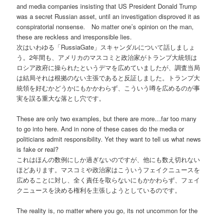
and media companies insisting that US President Donald Trump
was a secret Russian asset, until an investigation disproved it as
conspiratorial nonsense. No matter one’s opinion on the man,
these are reckless and irresponsible lies.
次はいわゆる「RussiaGate」スキャンダルについて話しましょ
う。2年間も、アメリカのマスコミと政治家がトランプ大統領は
ロシア政府に操られたというデマを広めていましたが、調査当局
は結局それは根拠のない主張であると反証しました。トランプ大
統領を好むかどうかにもかかわらず、こういう噂を広めるのが事
実を誤る重大な落とし穴です。
These are only two examples, but there are more…far too many
to go into here. And in none of these cases do the media or
politicians admit responsibility. Yet they want to tell us what news
is fake or real?
これはほんの数例にしか過ぎないのですが、他にも数え切れない
ほどあります。マスコミや政治家はこういうフェイクニュースを
広めることに対し、全く責任を取らないにもかかわらず、フェイ
クニュースを決める権利を主張しようとしているのです。
The reality is, no matter where you go, its not uncommon for the