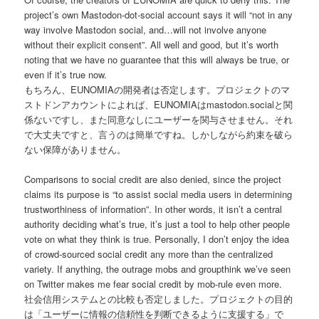
project’s own Mastodon-dot-social account says it will “not in any
way involve Mastodon social, and…will not involve anyone
without their explicit consent”. All well and good, but it’s worth
noting that we have no guarantee that this will always be true, or
even if it’s true now.
もちろん、EUNOMIAの開発者は否定します。プロジェクトのマ
ストドンアカウントによれば、EUNOMIAはmastodon.socialと関
係ないですし、また同意なしにユーザーを関与させません。それ
で大丈夫ですと、言うのは簡単ですね。しかしながら約束を破ら
ない保障がありません。
Comparisons to social credit are also denied, since the project
claims its purpose is “to assist social media users in determining
trustworthiness of information”. In other words, it isn’t a central
authority deciding what’s true, it’s just a tool to help other people
vote on what they think is true. Personally, I don’t enjoy the idea
of crowd-sourced social credit any more than the centralized
variety. If anything, the outrage mobs and groupthink we’ve seen
on Twitter makes me fear social credit by mob-rule even more.
社会信用システムとの比較も否定しました。プロジェクトの目的
は「ユーザーに情報の信頼性を判断できるように支援する」で