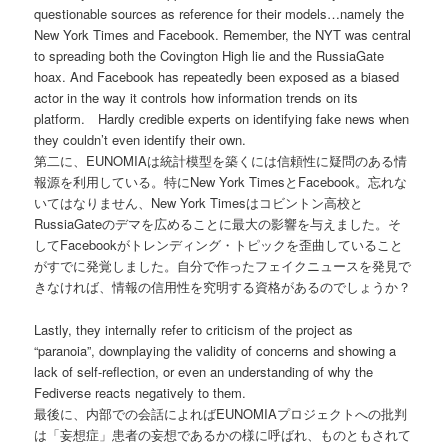
questionable sources as reference for their models…namely the
New York Times and Facebook. Remember, the NYT was central
to spreading both the Covington High lie and the RussiaGate
hoax. And Facebook has repeatedly been exposed as a biased
actor in the way it controls how information trends on its
platform. Hardly credible experts on identifying fake news when
they couldn’t even identify their own.
第二に、EUNOMIAは統計模型を築くには信頼性に疑問のある情
報源を利用している。特にNew York TimesとFacebook。忘れな
いてはなりません、New York Timesはコビントン高校と
RussiaGateのデマを広めることに最大の影響を与えました。そ
してFacebookがトレンディング・トピックを歪曲していること
がすでに発覚しました。自分で作ったフェイクニュースを発見で
きなければ、情報の信用性を究明する資格があるのでしょうか？
Lastly, they internally refer to criticism of the project as
“paranoia”, downplaying the validity of concerns and showing a
lack of self-reflection, or even an understanding of why the
Fediverse reacts negatively to them.
最後に、内部での会話によればEUNOMIAプロジェクトへの批判
は「妄想症」患者の妄想であるかの様に呼ばれ、ものともされて