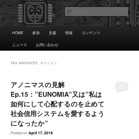
Skip
Skip
知識は自由です。
to
to
Sear
primary
secondary
content
content
アノニマス日本
Main
HOME
参加
支援
情報
コンテンツ
menu
ニュース
お問い合わせ
TAG ARCHIVES:
マストドン
アノニマスの見解
Ep.15：”EUNOMIA”又は”私は
如何にして心配するのを止めて
社会信用システムを愛するよう
になったか”
Posted on
April 17, 2019