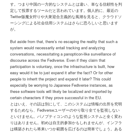
す。つまり中国の一方的なシステムとは違い、単なる信頼性を判
定して投票するツールだと言われています。個人的に、最近の
Twitter版魔女狩りや大衆迎合主義的な風潮を見ると、クラウドソ
ーシングによる社会信用システムはさらに恐ろしいと思います
が。
But aside from that, there’s no escaping the reality that such a
system would necessarily entail tracking and analyzing
conversations, necessitating a panopticon-like surveillance of
discourse across the Fediverse. Even if they claim that
participation is voluntary, once the infrastructure is built, how
easy would it be to just expand it after the fact? Or for other
people to inherit the project and expand it later? This could
especially be worrying to Japanese Fediverse instances, as
these software tools will likely be localized and imported by
certain characters if they prove successful in the EU.
とはいえ、その話は別にして、このシステムは情報の出所を究明
するためなら、Fediverseユーザーのやり取り全てを監視しない
といけません。パノプティコンのような監視システムと全く変わ
りはありません。初めは自主的参加かもしれませんが、インフラ
は構築されたら将来いつか範囲を広げるのは簡単でしょう。ある