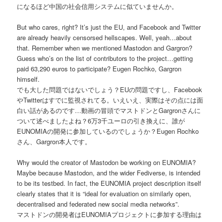
になるほど中国の社会信用システムに似ていませんか。
But who cares, right? It’s just the EU, and Facebook and Twitter
are already heavily censorsed hellscapes. Well, yeah…about
that. Remember when we mentioned Mastodon and Gargron?
Guess who’s on the list of contributors to the project…getting
paid 63,290 euros to participate? Eugen Rochko, Gargron
himself.
でも大した問題ではないでしょう？EUの問題ですし、Facebook
やTwitterはすでに監視されてる。いえいえ、実際はその点には面
白い話があるのです…動画の冒頭でマストドンとGargronさんに
ついて述べましたよね？6万3千ユーロの引き換えに、誰が
EUNOMIAの開発に参加しているのでしょうか？Eugen Rochko
さん、Gargron本人です。
Why would the creator of Mastodon be working on EUNOMIA?
Maybe because Mastodon, and the wider Fediverse, is intended
to be its testbed. In fact, the EUNOMIA project description itself
clearly states that it is “ideal for evaluation on similarly open,
decentralised and federated new social media networks”.
マストドンの開発者はEUNOMIAプロジェクトに参加する理由は