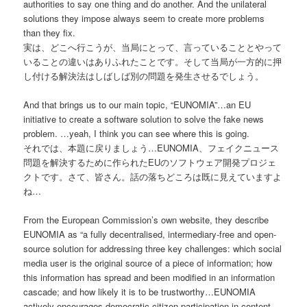
authorities to say one thing and do another. And the unilateral
solutions they impose always seem to create more problems
than they fix.
実は、どこへ行こうが、当局にとって、言っていることとやって
いることの違いはありふれたことです。そして当局が一方的に押
し付ける解決法はしばしば別の問題を発生させるでしょう。
And that brings us to our main topic, “EUNOMIA”…an EU
initiative to create a software solution to solve the fake news
problem. …yeah, I think you can see where this is going.
それでは、本題に戻りましょう…EUNOMIA、フェイクニュース
問題を解決するために作られたEUのソフトウェア開発プロジェ
クトです。さて、皆さん。話の落ちどころは既に見えていますよ
ね…
From the European Commission’s own website, they describe
EUNOMIA as “a fully decentralised, intermediary-free and open-
source solution for addressing three key challenges: which social
media user is the original source of a piece of information; how
this information has spread and been modified in an information
cascade; and how likely it is to be trustworthy…EUNOMIA
actively encourages democratic citizen participation in content