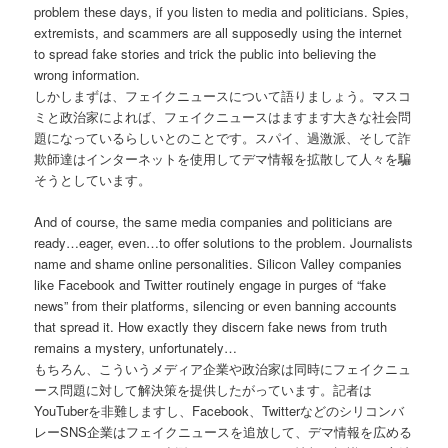
problem these days, if you listen to media and politicians. Spies,
extremists, and scammers are all supposedly using the internet
to spread fake stories and trick the public into believing the
wrong information.
しかしまずは、フェイクニュースについて語りましょう。マスコ
ミと政治家によれば、フェイクニュースはますます大きな社会問
題になっているらしいとのことです。スパイ、過激派、そして詐
欺師達はインターネットを使用してデマ情報を拡散して人々を騙
そうとしています。
And of course, the same media companies and politicians are
ready…eager, even…to offer solutions to the problem. Journalists
name and shame online personalities. Silicon Valley companies
like Facebook and Twitter routinely engage in purges of “fake
news” from their platforms, silencing or even banning accounts
that spread it. How exactly they discern fake news from truth
remains a mystery, unfortunately…
もちろん、こういうメディア企業や政治家は同時にフェイクニュ
ース問題に対して解決策を提供したがっています。記者は
YouTuberを非難しますし、Facebook、Twitterなどのシリコンバ
レーSNS企業はフェイクニュースを追放して、デマ情報を広める