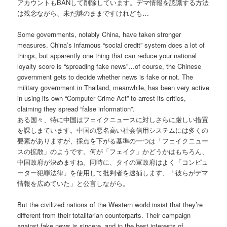
アカウントもBANして削除しています。デマ情報を認識する方法
は残念ながら、未だ謎のままですけれども…
Some governments, notably China, have taken stronger
measures. China’s infamous “social credit” system does a lot of
things, but apparently one thing that can reduce your national
loyalty score is “spreading fake news”…of course, the Chinese
government gets to decide whether news is fake or not. The
military government in Thailand, meanwhile, has been very active
in using its own “Computer Crime Act” to arrest its critics,
claiming they spread “false information”.
ある国々、特に中国はフェイクニュースに対しさらに厳しい措置
を課しまています。中国の悪名高い社会信用システムには多くの
要素がありますが、採点を下がる基準の一つは「フェイクニュー
スの拡散」のようです。何が「フェイク」かどうかはもちろん、
中国政府が決めますね。同時に、タイの軍政府はよく「コンピュ
ーター犯罪法律」を使用して批判者を逮捕します、「彼らがデマ
情報を広めていた」と公言しながら。
But the civilized nations of the Western world insist that they’re
different from their totalitarian counterparts. Their campaign
against fake news is sincere, and in the best interests of