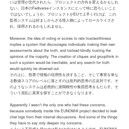
いは管理が交代されたら、プロジェクトの方向を変えるかもしれ
ない。日本のFediverseインスタンスにとって特に恐ろしいこと
ではないでしょうか。プロジェクトがEUで上手く行けば、この
監視システムは好ましからざる怪人物によってローカライズさ
れ、採用されるかもしれません。
Moreover, the idea of voting or scores to rate trustworthiness
implies a system that discourages individuals making their own
assessments about the truth, and instead blindly trusting the
opinions of the majority. The creation of cliques and groupthink in
such a system would be inevitable, and any search for truth
would quickly be drowned out.
その上に、投票で情報の信用性を決すること、そして事実を単な
る数値スコアのレベルに落とすのは批判的思考の正反対です。そ
のようなシステムは必然的に派閥根性や集団思考をもたらす。そ
ういう混乱に真実を探すことができなくなります。
Apparently I wasn’t the only one who had these concerns,
because somebody inside the EUNOMIA project decided to leak
chat logs from their internal discussions. And some of the things
they have to say only deepen my concerns.
こういう不安感を持つのは私だけではなさそうです…EUNOMIA