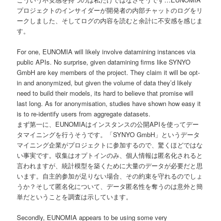
プロジェクトのインサイダーが開発者の内部チャットのログをリ
ークしました、そしてログの内容を読むと余計に不安感を感じま
す。
For one, EUNOMIA will likely involve datamining instances via
public APIs. No surprise, given datamining firms like SYNYO
GmbH are key members of the project. They claim it will be opt-
in and anonymized, but given the volume of data they’d likely
need to build their models, its hard to believe that promise will
last long. As for anonymisation, studies have shown how easy it
is to re-identify users from aggregate datasets.
まず第一に、EUNOMIAはインスタンスの公開APIを使ってデー
タマイニングを行うそうです。「SYNYO GmbH」というデータ
マイニング企業がプロジェクトに参加するので、驚くほどではな
い事実です。収集はオプトインのみ、個人情報は匿名化されると
言われますが、統計模型を築くために大量のデータが必要だと思
います。自主的参加が足りない場合、その約束を守れるのでしょ
うか？そして匿名化について、データ匿名性を奪うのは意外と簡
単だということを調査は示しています。
Secondly, EUNOMIA appears to be using some very