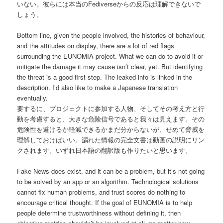
いない。彼らには本当のFediverseからの反応は理解できないで
しょう。
Bottom line, given the people involved, the histories of behaviour,
and the attitudes on display, there are a lot of red flags
surrounding the EUNOMIA project. What we can do to avoid it or
mitigate the damage it may cause isn’t clear, yet. But identifying
the threat is a good first step. The leaked info is linked in the
description. I’d also like to make a Japanese translation
eventually.
要するに、プロジェクトに参加する人物、そしてその考え方と行
動を考慮すると、大きな危険信号であると我々は見えます。その
危険性を避けるか軽減できるかまだ分からないが、せめて脅威を
理解しておけばいい。漏れた情報の完全文書は動画の説明にリン
クされます。いずれ日本語の翻訳版も作りたいと思います。
Fake News does exist, and it can be a problem, but it’s not going
to be solved by an app or an algorithm. Technological solutions
cannot fix human problems, and trust scores do nothing to
encourage critical thought. If the goal of EUNOMIA is to help
people determine trustworthiness without defining it, then