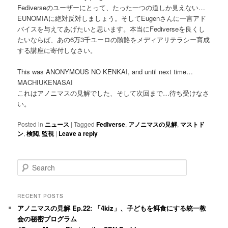
Fediverseのユーザーにとって、たった一つの道しか見えない…
EUNOMIAに絶対反対しましょう。そしてEugenさんに一言アド
バイスを与えてあげたいと思います。本当にFediverseを良くし
たいならば、あの6万3千ユーロの賄賂をメディアリテラシー育成
する講座に寄付しなさい。
This was ANONYMOUS NO KENKAI, and until next time…
MACHIUKENASAI
これはアノニマスの見解でした、そして次回まで…待ち受けなさ
い。
Posted in
ニュース
|
Tagged
Fediverse
,
アノニマスの見解
,
マストド
ン
,
検閲
,
監視
|
Leave a reply
S
e
a
r
RECENT POSTS
c
アノニマスの見解 Ep.22: 「4kiz」、子どもを餌食にする統一教
h
会の秘密プログラム