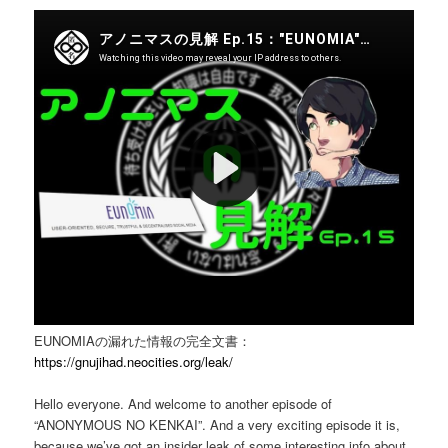
EUNOMIAの漏れた情報の完全文書：
https://gnujihad.neocities.org/leak/
Hello everyone. And welcome to another episode of
“ANONYMOUS NO KENKAI”. And a very exciting episode it is,
because we’ve got an insider leak of some interesting info about