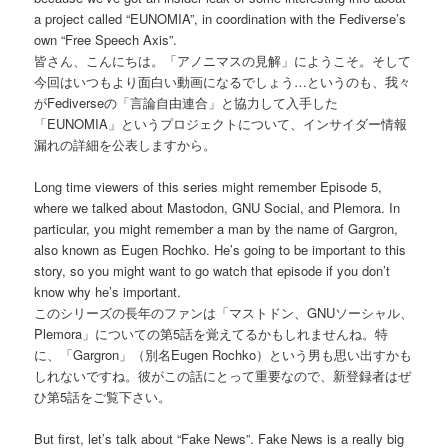
a project called “EUNOMIA”, in coordination with the Fediverse’s
own “Free Speech Axis”.
皆さん、こんにちは。「アノニマスの見解」にようこそ。そして
今回はいつもより面白い動画になるでしょう…というのも、我々
がFediverseの「言論自由連合」と協力して入手した
「EUNOMIA」というプロジェクトについて、インサイダー情報
漏れの詳細を公表しますから。
Long time viewers of this series might remember Episode 5,
where we talked about Mastodon, GNU Social, and Plemora. In
particular, you might remember a man by the name of Gargron,
also known as Eugen Rochko. He’s going to be important to this
story, so you might want to go watch that episode if you don’t
know why he’s important.
このシリーズの長年のファンは「マストドン、GNUソーシャル、
Plemora」についての第5話を覚えてるかもしれませんね。特
に、「Gargron」（別名Eugen Rochko）という男も思い出すかも
しれないですね。彼がこの話にとって重要なので、新登録者はぜ
ひ第5話をご覧下さい。
But first, let’s talk about “Fake News”. Fake News is a really big